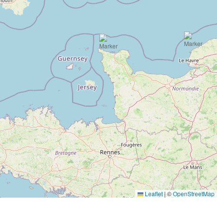
Leaflet
|
©
OpenStreetMap