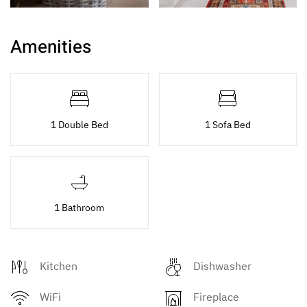
Amenities
1 Double Bed
1 Sofa Bed
1 Bathroom
Kitchen
Dishwasher
WiFi
Fireplace