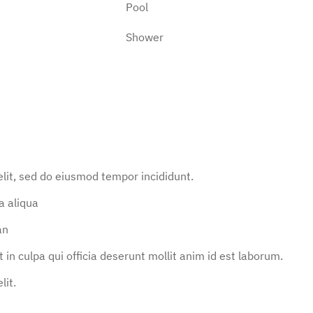
Pool
Shower
elit, sed do eiusmod tempor incididunt.
a aliqua
an
in culpa qui officia deserunt mollit anim id est laborum.
lit.