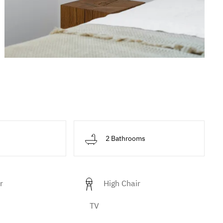
d
2 Bathrooms
r
High Chair
TV