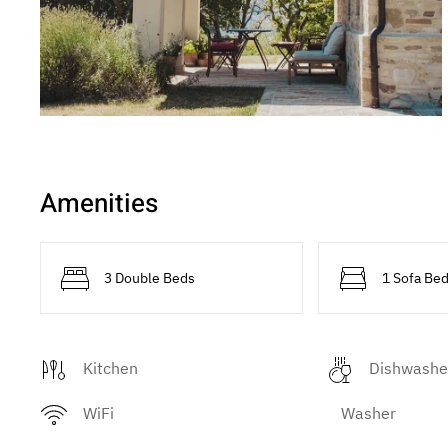
Amenities
3 Double Beds
1 Sofa Be
Kitchen
Dishwashe
WiFi
Washer